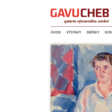
galerie výtvarného umění
ÚVOD
VÝSTAVY
SBÍRKY
KON