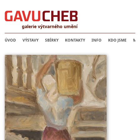
galerie výtvarného umění
ÚVOD
VÝSTAVY
SBÍRKY
KONTAKTY
INFO
KDO JSME
MU