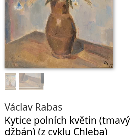
Václav Rabas
Kytice polních květin (tmavý
džbán) (z cyklu Chleba)