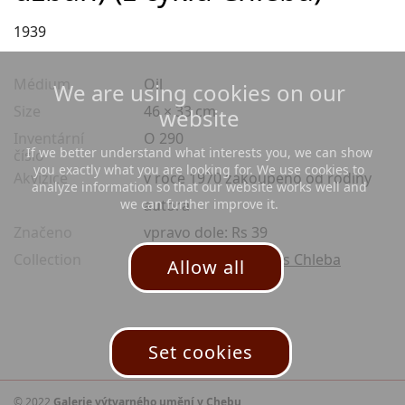
1939
Médium
Oil
We are using cookies on our
Size
46 × 33 cm
website
Inventární
O 290
If we better understand what interests you, we can show
číslo
you exactly what you are looking for. We use cookies to
Akvizice
v roce 1970 zakoupeno od rodiny
analyze information so that our website works well and
we can further improve it.
autora
Značeno
vpravo dole: Rs 39
Collection
Václava Rabas, cyklus Chleba
Allow all
Set cookies
© 2022
Galerie výtvarného umění v Chebu
,