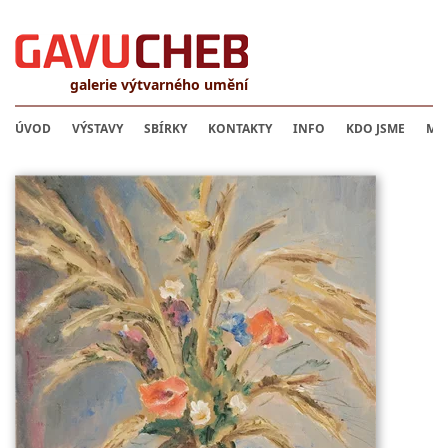
galerie výtvarného umění
ÚVOD
VÝSTAVY
SBÍRKY
KONTAKTY
INFO
KDO JSME
MU